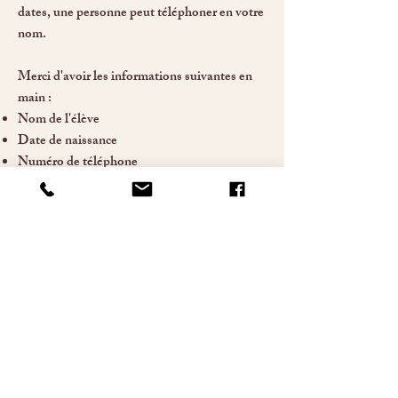
dates, une personne peut téléphoner en votre
nom.
Merci d'avoir les informations suivantes en
main :
Nom de l'élève
Date de naissance
Numéro de téléphone
Adresse courriel
💳 Le paiement se fera lors du premier cours.
Important
Après ces dates, il sera toujours possible de
uniquement
vous inscrire, mais
au :
📞
450-898-7400
Pour nous joindre
📞
450-898-7400