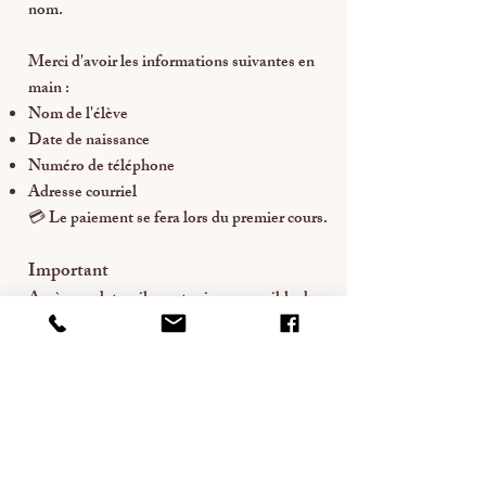
nom.
Merci d'avoir les informations suivantes en
main :
Nom de l'élève
Date de naissance
Numéro de téléphone
Adresse courriel
💳 Le paiement se fera lors du premier cours.
Important
Après ces dates, il sera toujours possible de
uniquement
vous inscrire, mais
au :
📞
450-898-7400
Pour nous joindre
📞
450-898-7400
✉️ info@danielleetjosee.ca